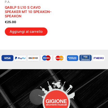
P.A.
QABLP S L10 S CAVO
SPEAKER MT 10 SPEAKON-
SPEAKON
€
25.00
Aggiungi al carrello