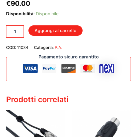
€
90.00
Disponibilità:
Disponibile
DC-
Aggiungi al carrello
RMK
CM600S-
III
COD:
11034
Categoria:
P.A.
KIT
Pagamento sicuro garantito
PER
MONTAGGIO
A
RACK
DEL
MIXER
CMS-
Prodotti correlati
3
quantità