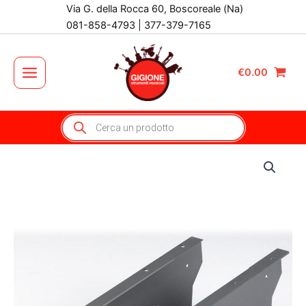
Vai
Via G. della Rocca 60, Boscoreale (Na)
al
081-858-4793 | 377-379-7165
contenuto
€
0.00
Main
Menu
Products
search