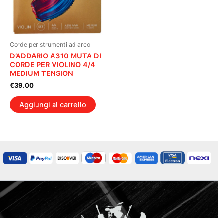
Corde per strumenti ad arco
D’ADDARIO A310 MUTA DI
CORDE PER VIOLINO 4/4
MEDIUM TENSION
€
39.00
Aggiungi al carrello