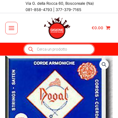
Vai
Via G. della Rocca 60, Boscoreale (Na)
al
081-858-4793 | 377-379-7165
contenuto
€
0.00
Main
Menu
Products
search