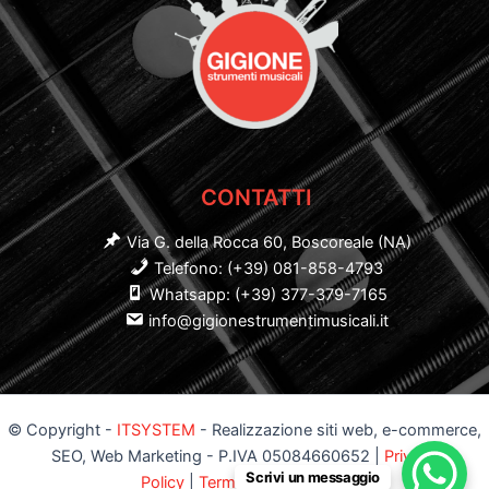
CONTATTI
Via G. della Rocca 60, Boscoreale (NA)
Telefono: (+39) 081-858-4793
Whatsapp: (+39) 377-379-7165
info@gigionestrumentimusicali.it
© Copyright -
ITSYSTEM
- Realizzazione siti web, e-commerce,
SEO, Web Marketing - P.IVA 05084660652 |
Privacy
Scrivi un messaggio
Policy
|
Termini e Condizioni