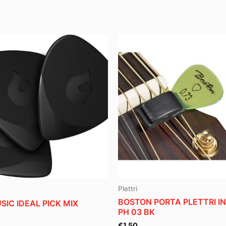
Plettri
BOSTON PORTA PLETTRI 
SIC IDEAL PICK MIX
PH 03 BK
€
1.50