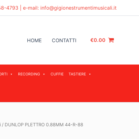
58-4793
| e-mail:
info@gigionestrumentimusicali.it
€
0.00
HOME
CONTATTI
ORTI
RECORDING
CUFFIE
TASTIERE
i
/ DUNLOP PLETTRO 0.88MM 44-R-88