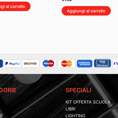
gi al carrello
Aggiungi al carrello
GORIE
SPECIALI
KIT OFFERTA SCUOLA
LIBRI
IE
LIGHTING