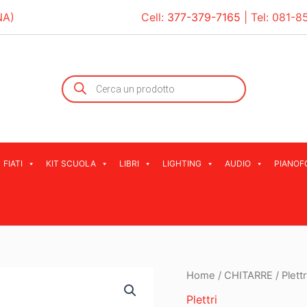
NA)
Cell:
377-379-7165
| Tel:
081-8
Products
search
FIATI
KIT SCUOLA
LIBRI
LIGHTING
AUDIO
PIANOF
Home
/
CHITARRE
/
Plettr
Plettri