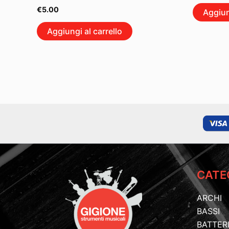
€
5.00
Aggiun
Aggiungi al carrello
CATE
ARCHI
BASSI
BATTER