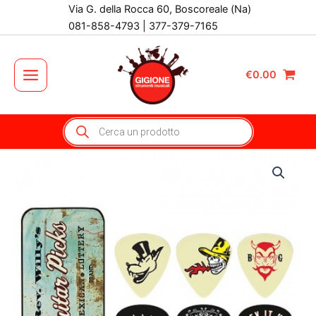
Vai
Via G. della Rocca 60, Boscoreale (Na)
al
081-858-4793 | 377-379-7165
contenuto
€
0.00
Main
Menu
Products
search