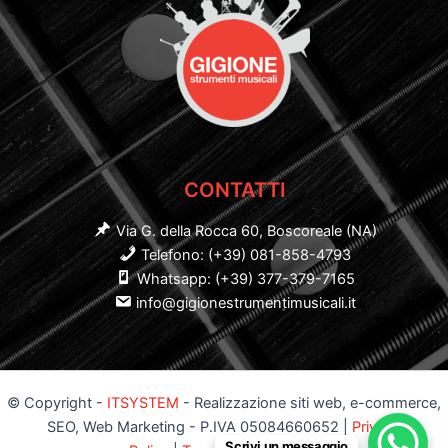
CONTATTI
Via G. della Rocca 60, Boscoreale (NA)
Telefono: (+39) 081-858-4793
Whatsapp: (+39) 377-379-7165
info@gigionestrumentimusicali.it
© Copyright -
ITSYSTEM
- Realizzazione siti web, e-commerce,
SEO, Web Marketing - P.IVA 05084660652 |
Privacy
Scrivi un messaggio