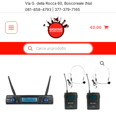
Vai
Via G. della Rocca 60, Boscoreale (Na)
al
081-858-4793 | 377-379-7165
contenuto
€
0.00
Main
Menu
Products
search