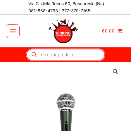
Vai
Via G. della Rocca 60, Boscoreale (Na)
al
081-858-4793 | 377-379-7165
contenuto
€
0.00
Main
Menu
Products
search