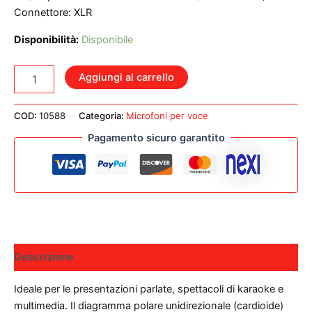
Connettore: XLR
Disponibilità:
Disponibile
EK
Aggiungi al carrello
DM100
MICROFONO
DINAMICO
COD:
10588
Categoria:
Microfoni per voce
quantità
Pagamento sicuro garantito
Descrizione
Ideale per le presentazioni parlate, spettacoli di karaoke e
multimedia. Il diagramma polare unidirezionale (cardioide)