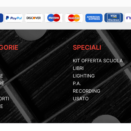
GORIE
SPECIALI
KIT OFFERTA SCUOLA
LIBRI
IE
LIGHTING
RE
P.A.
RECORDING
ORTI
USATO
RE