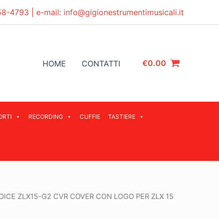
58-4793
| e-mail:
info@gigionestrumentimusicali.it
€
0.00
HOME
CONTATTI
ORTI
RECORDING
CUFFIE
TASTIERE
OICE ZLX15-G2 CVR COVER CON LOGO PER ZLX 15