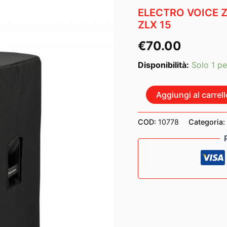
ELECTRO VOICE 
ZLX 15
€
70.00
Disponibilità:
Solo 1 pe
ELECTRO
Aggiungi al carrell
VOICE
ZLX15-
G2
COD:
10778
Categoria:
CVR
COVER
CON
LOGO
PER
ZLX
15
quantità