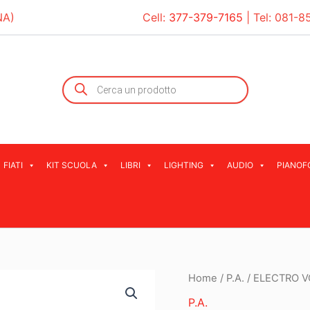
NA)
Cell:
377-379-7165
| Tel:
081-8
Products
search
FIATI
KIT SCUOLA
LIBRI
LIGHTING
AUDIO
PIANOF
Home
/
P.A.
/ ELECTRO V
P.A.