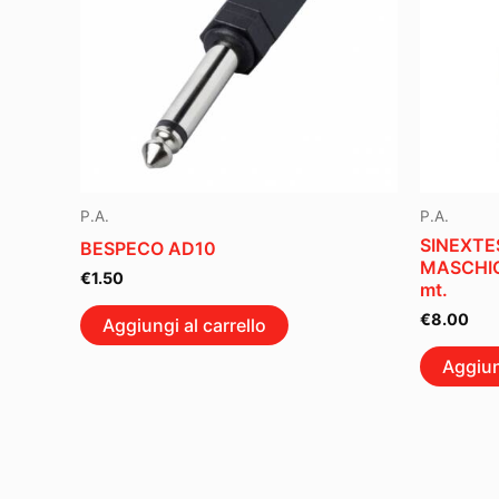
P.A.
P.A.
SINEXTE
BESPECO AD10
MASCHIO
€
1.50
mt.
€
8.00
Aggiungi al carrello
Aggiun