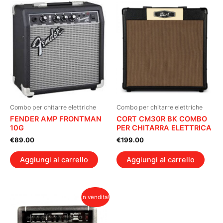
Combo per chitarre elettriche
Combo per chitarre elettriche
FENDER AMP FRONTMAN
CORT CM30R BK COMBO
10G
PER CHITARRA ELETTRICA
€
89.00
€
199.00
Aggiungi al carrello
Aggiungi al carrello
In vendita!