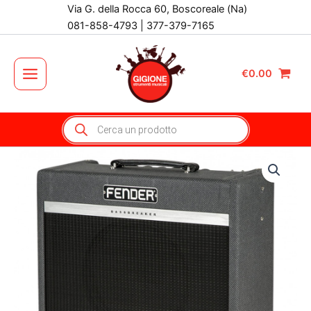
Vai
Via G. della Rocca 60, Boscoreale (Na)
al
081-858-4793 | 377-379-7165
contenuto
€
0.00
Main
Menu
Products
search