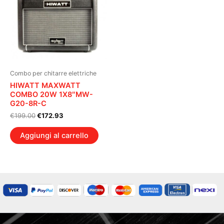
Combo per chitarre elettriche
HIWATT MAXWATT
COMBO 20W 1X8″MW-
G20-8R-C
Il
Il
€
199.00
€
172.93
prezzo
prezzo
originale
attuale
Aggiungi al carrello
era:
è:
€199.00.
€172.93.