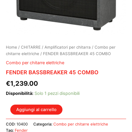
Home
/
CHITARRE
/
Amplificatori per chitarra
/
Combo per
chitarre elettriche
/ FENDER BASSBREAKER 45 COMBO
Combo per chitarre elettriche
FENDER BASSBREAKER 45 COMBO
€
1,239.00
Disponibilità:
Solo 1 pezzi disponibili
FENDER
Aggiungi al carrello
BASSBREAKER
45
COD:
10400
Categoria:
Combo per chitarre elettriche
COMBO
Tag:
Fender
quantità