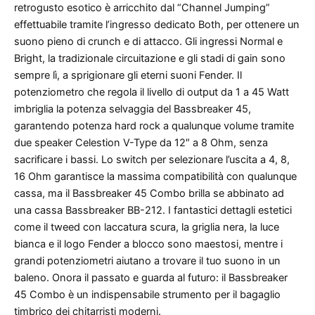
retrogusto esotico è arricchito dal “Channel Jumping”
effettuabile tramite l’ingresso dedicato Both, per ottenere un
suono pieno di crunch e di attacco. Gli ingressi Normal e
Bright, la tradizionale circuitazione e gli stadi di gain sono
sempre lì, a sprigionare gli eterni suoni Fender. Il
potenziometro che regola il livello di output da 1 a 45 Watt
imbriglia la potenza selvaggia del Bassbreaker 45,
garantendo potenza hard rock a qualunque volume tramite
due speaker Celestion V-Type da 12″ a 8 Ohm, senza
sacrificare i bassi. Lo switch per selezionare l’uscita a 4, 8,
16 Ohm garantisce la massima compatibilità con qualunque
cassa, ma il Bassbreaker 45 Combo brilla se abbinato ad
una cassa Bassbreaker BB-212. I fantastici dettagli estetici
come il tweed con laccatura scura, la griglia nera, la luce
bianca e il logo Fender a blocco sono maestosi, mentre i
grandi potenziometri aiutano a trovare il tuo suono in un
baleno. Onora il passato e guarda al futuro: il Bassbreaker
45 Combo è un indispensabile strumento per il bagaglio
timbrico dei chitarristi moderni.