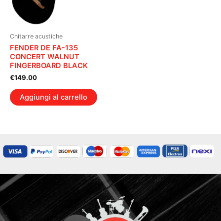
Chitarre acustiche
FENDER DE FA-135
CONCERT WALNUT
FINGERBOARD BLACK
€
149.00
Aggiungi al carrello