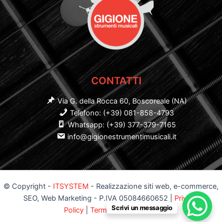
CONTATTI
Via G. della Rocca 60, Boscoreale (NA)
Telefono: (+39) 081-858-4793
Whatsapp: (+39) 377-379-7165
info@gigionestrumentimusicali.it
© Copyright -
ITSYSTEM
- Realizzazione siti web, e-commerce,
SEO, Web Marketing - P.IVA 05084660652 |
Privacy
Scrivi un messaggio
Policy
|
Termini e Condizioni