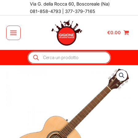
Vai
Via G. della Rocca 60, Boscoreale (Na)
al
081-858-4793 | 377-379-7165
contenuto
€
0.00
Main
Menu
Products
search