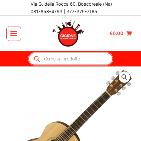
Vai
Via G. della Rocca 60, Boscoreale (Na)
al
081-858-4793 | 377-379-7165
contenuto
€
0.00
Main
Menu
Products
search