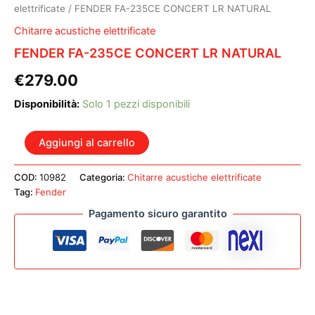
elettrificate
/ FENDER FA-235CE CONCERT LR NATURAL
Chitarre acustiche elettrificate
FENDER FA-235CE CONCERT LR NATURAL
€
279.00
Disponibilità:
Solo 1 pezzi disponibili
FENDER
Aggiungi al carrello
FA-
235CE
COD:
10982
Categoria:
Chitarre acustiche elettrificate
CONCERT
Tag:
Fender
LR
NATURAL
Pagamento sicuro garantito
quantità