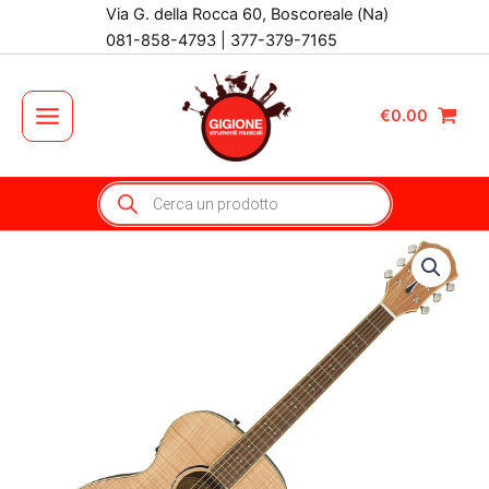
Vai
Via G. della Rocca 60, Boscoreale (Na)
al
081-858-4793 | 377-379-7165
contenuto
€
0.00
Main
Menu
Products
search