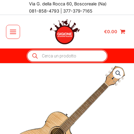
Vai
Via G. della Rocca 60, Boscoreale (Na)
al
081-858-4793 | 377-379-7165
contenuto
€
0.00
Main
Menu
Products
search