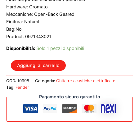
Hardware: Cromato
Meccaniche: Open-Back Geared
Finitura: Natural
Bag:No
Product: 0971343021
Disponibilità:
Solo 1 pezzi disponibili
FENDER
Aggiungi al carrello
FA-
345CE
COD:
10998
Categoria:
Chitarre acustiche elettrificate
AUDITORIUM
Tag:
Fender
LR
NATURAL
Pagamento sicuro garantito
quantità