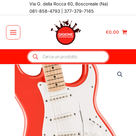
Vai
Via G. della Rocca 60, Boscoreale (Na)
al
081-858-4793 | 377-379-7165
contenuto
€
0.00
Main
Menu
Products
search