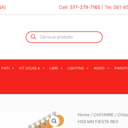
NA)
Cell:
377-379-7165
| Tel:
081-8
Products
search
FIATI
KIT SCUOLA
LIBRI
LIGHTING
AUDIO
PIANOF
Home
/
CHITARRE
/
Chita
HSS MN FIESTA RED