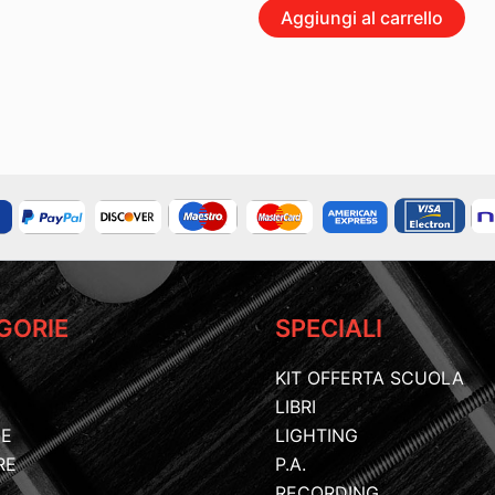
Aggiungi al carrello
GORIE
SPECIALI
KIT OFFERTA SCUOLA
LIBRI
IE
LIGHTING
RE
P.A.
RECORDING