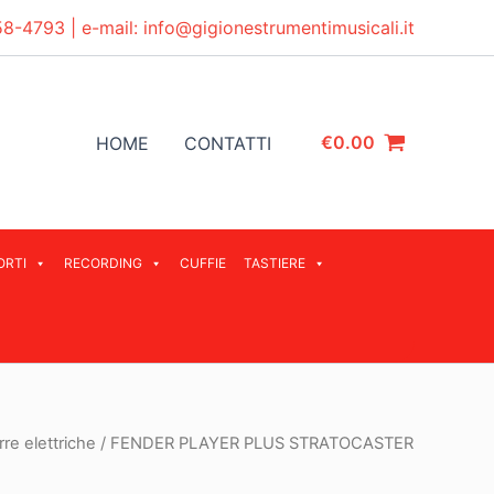
58-4793
| e-mail:
info@gigionestrumentimusicali.it
€
0.00
HOME
CONTATTI
ORTI
RECORDING
CUFFIE
TASTIERE
rre elettriche
/ FENDER PLAYER PLUS STRATOCASTER