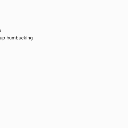
e
ickup humbucking