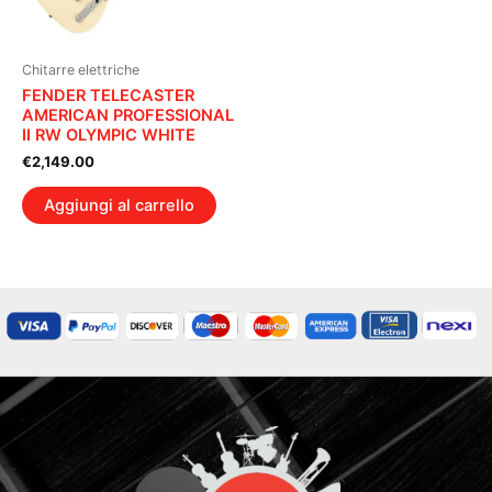
Chitarre elettriche
FENDER TELECASTER
AMERICAN PROFESSIONAL
II RW OLYMPIC WHITE
€
2,149.00
Aggiungi al carrello