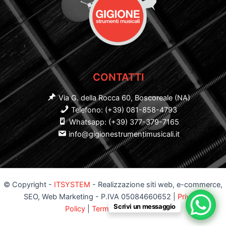
CONTATTI
Via G. della Rocca 60, Boscoreale (NA)
Telefono: (+39) 081-858-4793
Whatsapp: (+39) 377-379-7165
info@gigionestrumentimusicali.it
© Copyright -
ITSYSTEM
- Realizzazione siti web, e-commerce,
SEO, Web Marketing - P.IVA 05084660652 |
Privacy
Scrivi un messaggio
Policy
|
Termini e Condizioni