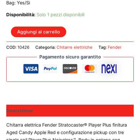
Bag: Yes/Si
Disponibilità:
Solo 1 pezzi disponibili
FENDER
Aggiungi al carrello
PLAYER
PLUS
COD:
10426
Categoria:
Chitarre elettriche
Tag:
Fender
STRATOCASTER
PF
Pagamento sicuro garantito
AGED
CANDY
APPLE
RED
quantità
Descrizione
Chitarra elettrica Fender Stratocaster® Player Plus finitura
Aged Candy Apple Red e configurazione pickup con tre
single coil Player Plus Noiseless™. Body in ontano con