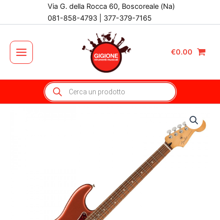
Vai
Via G. della Rocca 60, Boscoreale (Na)
al
081-858-4793 | 377-379-7165
contenuto
€
0.00
Main
Menu
Products
search