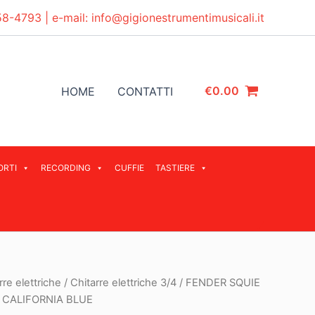
58-4793
| e-mail:
info@gigionestrumentimusicali.it
€
0.00
HOME
CONTATTI
ORTI
RECORDING
CUFFIE
TASTIERE
rre elettriche
/
Chitarre elettriche 3/4
/ FENDER SQUIE
 CALIFORNIA BLUE