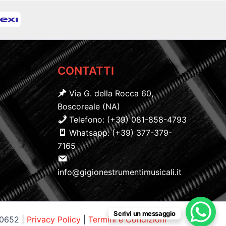
CONTATTI
Via G. della Rocca 60,
Boscoreale (NA)
Telefono: (+39) 081-858-4793
Whatsapp: (+39) 377-379-
7165
info@gigionestrumentimusicali.it
Scrivi un messaggio
60652 |
Privacy Policy
|
Termini e Condizioni