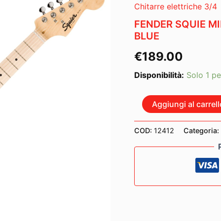
Chitarre elettriche 3/4
FENDER SQUIE M
BLUE
€
189.00
Disponibilità:
Solo 1 pe
FENDER
Aggiungi al carrell
SQUIE
MINI
STRATOCASTER
COD:
12412
Categoria:
MP
CALIFORNIA
BLUE
quantità