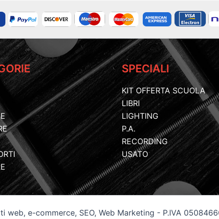
GORIE
SPECIALI
KIT OFFERTA SCUOLA
LIBRI
IE
LIGHTING
RE
P.A.
RECORDING
ORTI
USATO
RE
siti web, e-commerce, SEO, Web Marketing - P.IVA 050846