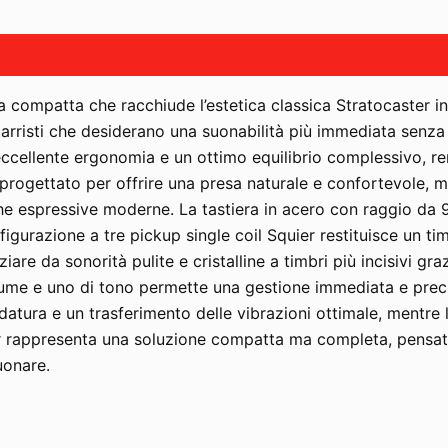
ca compatta che racchiude l’estetica classica Stratocaster in
rristi che desiderano una suonabilità più immediata senza r
n’eccellente ergonomia e un ottimo equilibrio complessivo,
 progettato per offrire una presa naturale e confortevole, m
che espressive moderne. La tastiera in acero con raggio da 9
figurazione a tre pickup single coil Squier restituisce un ti
 da sonorità pulite e cristalline a timbri più incisivi graz
olume e uno di tono permette una gestione immediata e preci
cordatura e un trasferimento delle vibrazioni ottimale, mentr
er rappresenta una soluzione compatta ma completa, pensata p
uonare.