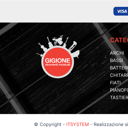
CATE
ARCHI
BASSI
BATTER
CHITAR
FIATI
PIANOF
TASTIE
© Copyright -
ITSYSTEM
- Realizzazione 