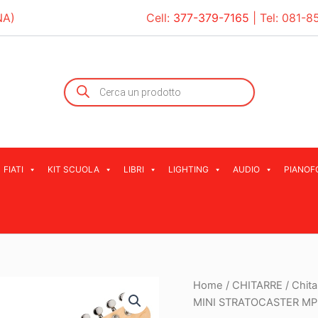
NA)
Cell:
377-379-7165
| Tel:
081-8
Products
search
FIATI
KIT SCUOLA
LIBRI
LIGHTING
AUDIO
PIANOF
Home
/
CHITARRE
/
Chita
MINI STRATOCASTER MP