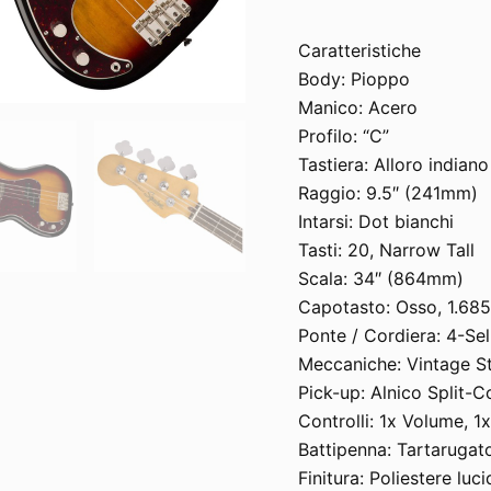
Caratteristiche
Body: Pioppo
Manico: Acero
Profilo: “C”
Tastiera: Alloro indiano
Raggio: 9.5″ (241mm)
Intarsi: Dot bianchi
Tasti: 20, Narrow Tall
Scala: 34″ (864mm)
Capotasto: Osso, 1.68
Ponte / Cordiera: 4-Sel
Meccaniche: Vintage St
Pick-up: Alnico Split-C
Controlli: 1x Volume, 1
Battipenna: Tartarugato
Finitura: Poliestere luc