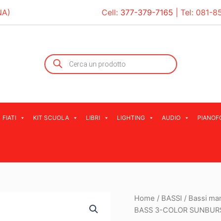
NA)
Cell:
377-379-7165
| Tel:
081-8
Products
search
FIATI
KIT SCUOLA
LIBRI
LIGHTING
AUDIO
PIANOF
Home
/
BASSI
/
Bassi man
BASS 3-COLOR SUNBUR