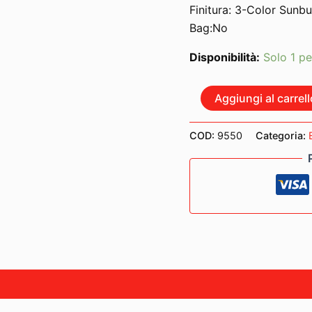
Finitura: 3-Color Sunbu
Bag:No
Disponibilità:
Solo 1 pe
FENDER
Aggiungi al carrell
SQUIER
CLASSIC
VIBE
COD:
9550
Categoria:
'60s
PRECISION
BASS
3-
COLOR
SUNBURST
LEFT
HANDED
quantità