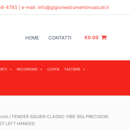
58-4793
| e-mail:
info@gigionestrumentimusicali.it
€
0.00
HOME
CONTATTI
ORTI
RECORDING
CUFFIE
TASTIERE
cini
/ FENDER SQUIER CLASSIC VIBE ’60s PRECISION
ST LEFT HANDED