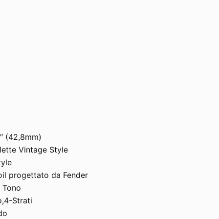
5″ (42,8mm)
lette Vintage Style
yle
oil progettato da Fender
x Tono
,4-Strati
ido