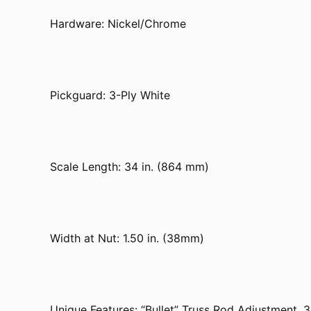
Hardware: Nickel/Chrome
Pickguard: 3-Ply White
Scale Length: 34 in. (864 mm)
Width at Nut: 1.50 in. (38mm)
Unique Features: “Bullet” Truss Rod Adjustment, 3