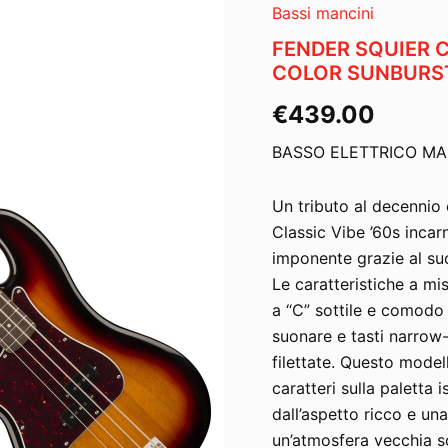
Bassi mancini
FENDER SQUIER C
COLOR SUNBURS
€
439.00
BASSO ELETTRICO M
Un tributo al decennio c
Classic Vibe ’60s incar
imponente grazie al suo
Le caratteristiche a mi
a “C” sottile e comodo 
suonare e tasti narrow-
filettate. Questo model
caratteri sulla paletta 
dall’aspetto ricco e un
un’atmosfera vecchia s