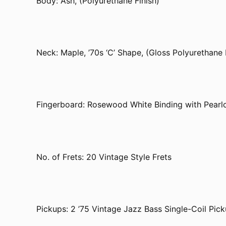
Body: Ash, (Polyurethane Finish)
Neck: Maple, ’70s ‘C’ Shape, (Gloss Polyurethane 
Fingerboard: Rosewood White Binding with Pearlo
No. of Frets: 20 Vintage Style Frets
Pickups: 2 ’75 Vintage Jazz Bass Single-Coil Pic