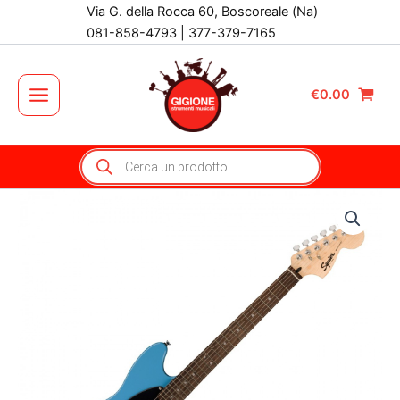
Vai
Via G. della Rocca 60, Boscoreale (Na)
al
081-858-4793 | 377-379-7165
contenuto
€
0.00
Main
Menu
Products
search