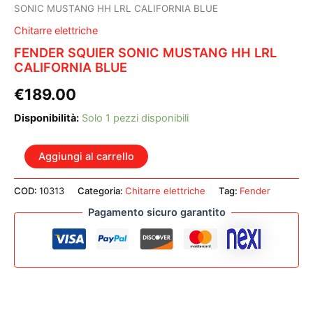
SONIC MUSTANG HH LRL CALIFORNIA BLUE
Chitarre elettriche
FENDER SQUIER SONIC MUSTANG HH LRL
CALIFORNIA BLUE
€
189.00
Disponibilità:
Solo 1 pezzi disponibili
FENDER
Aggiungi al carrello
SQUIER
SONIC
COD:
10313
Categoria:
Chitarre elettriche
Tag:
Fender
MUSTANG
HH
Pagamento sicuro garantito
LRL
CALIFORNIA
BLUE
quantità