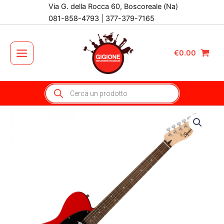
Vai
Via G. della Rocca 60, Boscoreale (Na)
al
081-858-4793 | 377-379-7165
contenuto
€
0.00
Main
Menu
Products
search