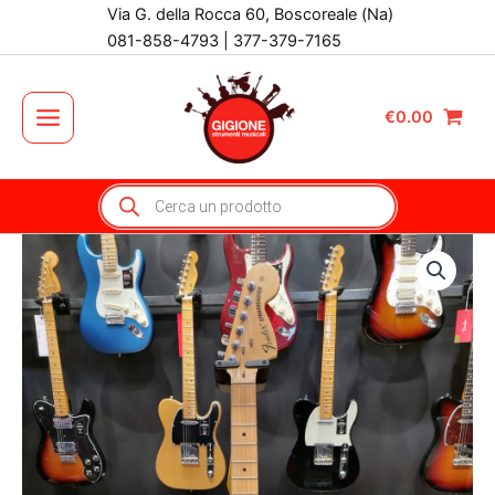
Vai
Via G. della Rocca 60, Boscoreale (Na)
al
081-858-4793 | 377-379-7165
contenuto
€
0.00
Main
Menu
Products
search