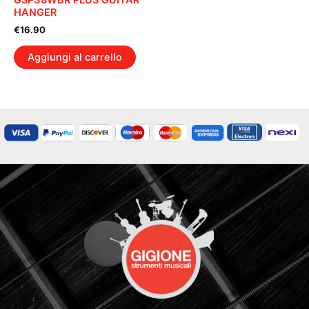
GSP38WBR PLUS GUITAR
HANGER
€
16.90
Aggiungi al carrello