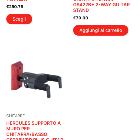
GS422B+ 2-WAY GUITAR
€
250.75
STAND
Questo
€
79.00
Scegli
prodotto
ha
Aggiungi al carrello
più
varianti.
Le
opzioni
possono
essere
scelte
nella
pagina
del
prodotto
CHITARRE
HERCULES SUPPORTO A
MURO PER
CHITARRA/BASSO