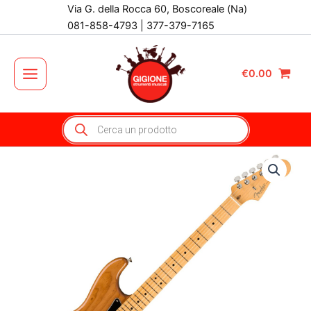
Vai
Via G. della Rocca 60, Boscoreale (Na)
al
081-858-4793 | 377-379-7165
contenuto
€
0.00
Main
Menu
Products
search