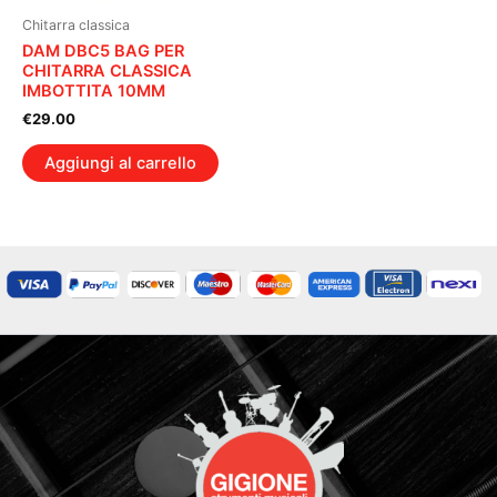
Chitarra classica
DAM DBC5 BAG PER
CHITARRA CLASSICA
IMBOTTITA 10MM
€
29.00
Aggiungi al carrello