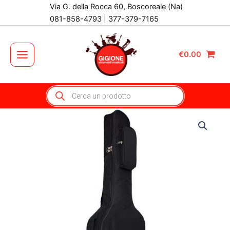
Vai
Via G. della Rocca 60, Boscoreale (Na)
al
081-858-4793 | 377-379-7165
contenuto
€
0.00
Main
Menu
Products
search