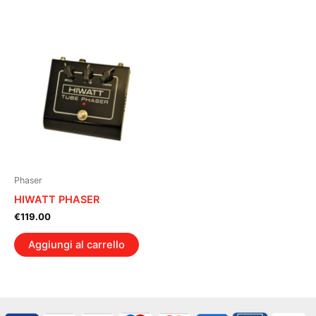
€199.00.
€172.93.
€219.00.
€192.61.
Phaser
HIWATT PHASER
€
119.00
Aggiungi al carrello