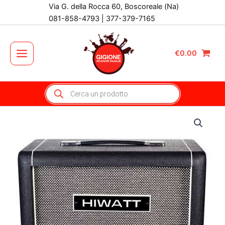
Vai
Via G. della Rocca 60, Boscoreale (Na)
al
081-858-4793 | 377-379-7165
contenuto
€
0.00
Main
Menu
Products
search