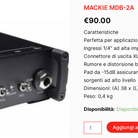
MACKIE MDB-2A
€
90.00
Caratteristiche
Perfetta per applicazio
Ingressi 1/4″ ad alta i
Connettore di uscita X
Rumore e distorsione b
Pad da -15dB assicuran
sorgenti ad alto livello
Dimensioni: (A) 38 x (
Peso: 0,4 kg
Disponibilità:
Disponibi
MACKIE
Aggiungi al
MDB-
2A