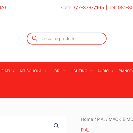
NA)
Cell:
377-379-7165
| Tel:
081-8
Products
search
FIATI
KIT SCUOLA
LIBRI
LIGHTING
AUDIO
PIANOF
Home
/
P.A.
/ MACKIE M
P.A.