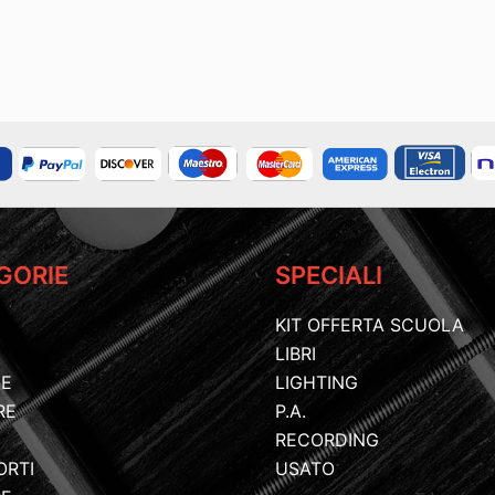
GORIE
SPECIALI
KIT OFFERTA SCUOLA
LIBRI
IE
LIGHTING
RE
P.A.
RECORDING
ORTI
USATO