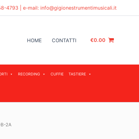
58-4793
| e-mail:
info@gigionestrumentimusicali.it
€
0.00
HOME
CONTATTI
ORTI
RECORDING
CUFFIE
TASTIERE
DB-2A