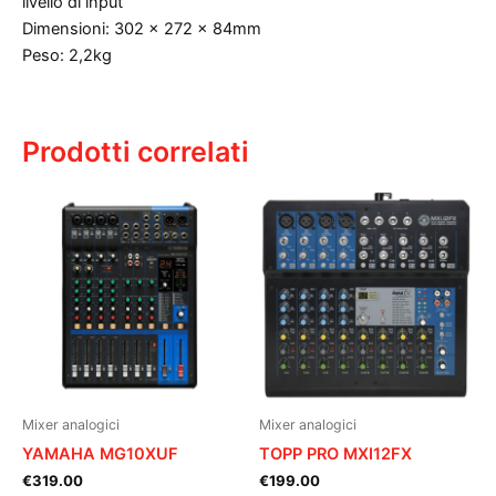
livello di input
Dimensioni: 302 x 272 x 84mm
Peso: 2,2kg
Prodotti correlati
Mixer analogici
Mixer analogici
YAMAHA MG10XUF
TOPP PRO MXI12FX
€
319.00
€
199.00