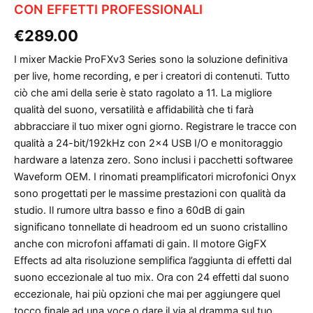
CON EFFETTI PROFESSIONALI
€
289.00
I mixer Mackie ProFXv3 Series sono la soluzione definitiva
per live, home recording, e per i creatori di contenuti. Tutto
ciò che ami della serie è stato ragolato a 11. La migliore
qualità del suono, versatilità e affidabilità che ti farà
abbracciare il tuo mixer ogni giorno. Registrare le tracce con
qualità a 24-bit/192kHz con 2×4 USB I/O e monitoraggio
hardware a latenza zero. Sono inclusi i pacchetti softwaree
Waveform OEM. I rinomati preamplificatori microfonici Onyx
sono progettati per le massime prestazioni con qualità da
studio. Il rumore ultra basso e fino a 60dB di gain
significano tonnellate di headroom ed un suono cristallino
anche con microfoni affamati di gain. Il motore GigFX
Effects ad alta risoluzione semplifica l’aggiunta di effetti dal
suono eccezionale al tuo mix. Ora con 24 effetti dal suono
eccezionale, hai più opzioni che mai per aggiungere quel
tocco finale ad una voce o dare il via al dramma sul tuo