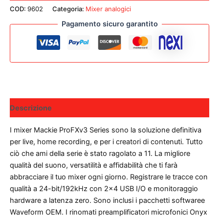
USB
COD:
9602
Categoria:
Mixer analogici
10
Pagamento sicuro garantito
CANALI
CON
EFFETTI
PROFESSIONALI
quantità
Descrizione
I mixer Mackie ProFXv3 Series sono la soluzione definitiva
per live, home recording, e per i creatori di contenuti. Tutto
ciò che ami della serie è stato ragolato a 11. La migliore
qualità del suono, versatilità e affidabilità che ti farà
abbracciare il tuo mixer ogni giorno. Registrare le tracce con
qualità a 24-bit/192kHz con 2×4 USB I/O e monitoraggio
hardware a latenza zero. Sono inclusi i pacchetti softwaree
Waveform OEM. I rinomati preamplificatori microfonici Onyx