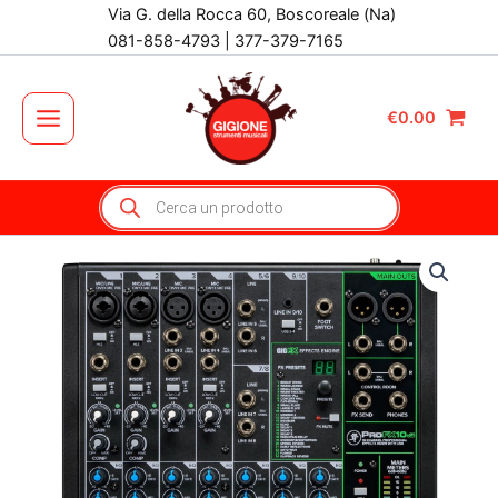
Vai
Via G. della Rocca 60, Boscoreale (Na)
al
081-858-4793 | 377-379-7165
contenuto
€
0.00
Main
Menu
Products
search