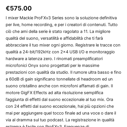
€
575.00
I mixer Mackie ProFXv3 Series sono la soluzione definitiva
per live, home recording, e per i creatori di contenuti. Tutto
ciò che ami della serie è stato ragolato a 11. La migliore
qualità del suono, versatilità e affidabilità che ti farà
abbracciare il tuo mixer ogni giorno. Registrare le tracce con
qualità a 24-bit/192kHz con 2×4 USB I/O e monitoraggio
hardware a latenza zero. I rinomati preamplificatori
microfonici Onyx sono progettati per le massime
prestazioni con qualità da studio. Il rumore ultra basso e fino
a 60dB di gain significano tonnellate di headroom ed un
suono cristallino anche con microfoni affamati di gain. Il
motore GigFX Effects ad alta risoluzione semplifica
l’aggiunta di effetti dal suono eccezionale al tuo mix. Ora
con 24 effetti dal suono eccezionale, hai più opzioni che
mai per aggiungere quel tocco finale ad una voce o dare il
via al dramma sul tuo podcast. La registrazione in qualità
estrema è facile con ProFXv3. Frequenze di