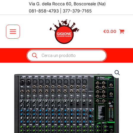
Vai
Via G. della Rocca 60, Boscoreale (Na)
al
081-858-4793 | 377-379-7165
contenuto
€
0.00
Main
Menu
Products
search