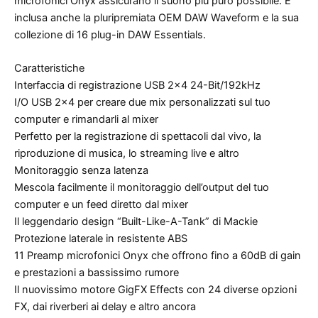
microfonici Onyx assicurano il suono più puro possibile. E’
inclusa anche la pluripremiata OEM DAW Waveform e la sua
collezione di 16 plug-in DAW Essentials.
Caratteristiche
Interfaccia di registrazione USB 2×4 24-Bit/192kHz
I/O USB 2×4 per creare due mix personalizzati sul tuo
computer e rimandarli al mixer
Perfetto per la registrazione di spettacoli dal vivo, la
riproduzione di musica, lo streaming live e altro
Monitoraggio senza latenza
Mescola facilmente il monitoraggio dell’output del tuo
computer e un feed diretto dal mixer
Il leggendario design “Built-Like-A-Tank” di Mackie
Protezione laterale in resistente ABS
11 Preamp microfonici Onyx che offrono fino a 60dB di gain
e prestazioni a bassissimo rumore
Il nuovissimo motore GigFX Effects con 24 diverse opzioni
FX, dai riverberi ai delay e altro ancora