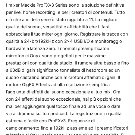
I mixer Mackie ProFXv3 Series sono la soluzione definitiva
per live, home recording, e per i creatori di contenuti. Tutto
ciò che ami della serie è stato ragolato a 11. La migliore
qualità del suono, versatilità e affidabilità che ti farà
abbracciare il tuo mixer ogni giorno. Registrare le tracce con
qualità a 24-bit/192kHz con 2×4 USB I/O e monitoraggio
hardware a latenza zero. I rinomati preamplificatori
microfonici Onyx sono progettati per le massime
prestazioni con qualità da studio. Il rumore ultra basso e fino
a 60dB di gain significano tonnellate di headroom ed un
suono cristallino anche con microfoni affamati di gain. Il
motore GigFX Effects ad alta risoluzione semplifica
l’aggiunta di effetti dal suono eccezionale al tuo mix. Ora
con 24 effetti dal suono eccezionale, hai più opzioni che
mai per aggiungere quel tocco finale ad una voce o dare il
via al dramma sul tuo podcast. La registrazione in qualità
estrema è facile con ProFXv3. Frequenze di
campionamento fino a 192kHz assieme ad i preamplificatori