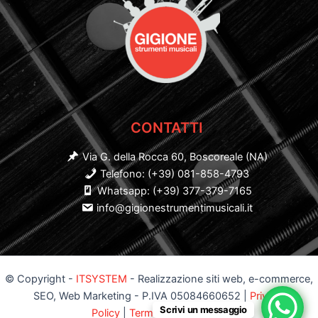
CONTATTI
Via G. della Rocca 60, Boscoreale (NA)
Telefono: (+39) 081-858-4793
Whatsapp: (+39) 377-379-7165
info@gigionestrumentimusicali.it
© Copyright -
ITSYSTEM
- Realizzazione siti web, e-commerce,
SEO, Web Marketing - P.IVA 05084660652 |
Privacy
Scrivi un messaggio
Policy
|
Termini e Condizioni