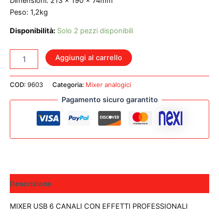
Dimensioni: 213 x 190 x 74mm
Peso: 1,2kg
Disponibilità:
Solo 2 pezzi disponibili
MACKIE
Aggiungi al carrello
PROFX6V3
MIXER
USB
COD:
9603
Categoria:
Mixer analogici
6CANALI
Pagamento sicuro garantito
CON
EFFETTI
PROFESSIONALI
quantità
Descrizione
MIXER USB 6 CANALI CON EFFETTI PROFESSIONALI