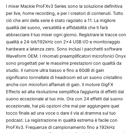
I mixer Mackie ProFXv3 Series sono la soluzione definitiva
per live, home recording, e per i creatori di contenuti. Tutto
ciò che ami della serie è stato ragolato a 11. La migliore
qualità del suono, versatilità e affidabilità che ti farà
abbracciare il tuo mixer ogni giorno. Registrare le tracce con
qualità a 24-bit/192kHz con 2×4 USB I/O e monitoraggio
hardware a latenza zero. Sono inclusi i pacchetti software
Waveform OEM. I rinomati preamplificatori microfonici Onyx
sono progettati per le massime prestazioni con qualità da
studio. Il rumore ultra basso e fino a 60dB di gain
significano tonnellate di headroom ed un suono cristallino
anche con microfoni affamati di gain. Il motore GigFX
Effects ad alta risoluzione semplifica l’aggiunta di effetti dal
suono eccezionale al tuo mix. Ora con 24 effetti dal suono
eccezionale, hai più opzioni che mai per aggiungere quel
tocco finale ad una voce o dare il via al dramma sul tuo
podcast. La registrazione in qualità estrema è facile con
ProFXv3. Frequenze di campionamento fino a 192kHz