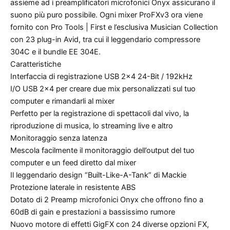
assieme ad i preamplificatori microfonici Onyx assicurano il
suono più puro possibile. Ogni mixer ProFXv3 ora viene
fornito con Pro Tools | First e l’esclusiva Musician Collection
con 23 plug-in Avid, tra cui il leggendario compressore
304C e il bundle EE 304E.
Caratteristiche
Interfaccia di registrazione USB 2×4 24-Bit / 192kHz
I/O USB 2×4 per creare due mix personalizzati sul tuo
computer e rimandarli al mixer
Perfetto per la registrazione di spettacoli dal vivo, la
riproduzione di musica, lo streaming live e altro
Monitoraggio senza latenza
Mescola facilmente il monitoraggio dell’output del tuo
computer e un feed diretto dal mixer
Il leggendario design “Built-Like-A-Tank” di Mackie
Protezione laterale in resistente ABS
Dotato di 2 Preamp microfonici Onyx che offrono fino a
60dB di gain e prestazioni a bassissimo rumore
Nuovo motore di effetti GigFX con 24 diverse opzioni FX,