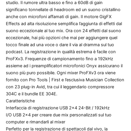
studio. Il rumore ultra basso e fino a 60dB di gain
significano tonnellate di headroom ed un suono cristallino
anche con microfoni affamati di gain. Il motore GigFX
Effects ad alta risoluzione semplifica l’aggiunta di effetti dal
suono eccezionale al tuo mix. Ora con 24 effetti dal suono
eccezionale, hai più opzioni che mai per aggiungere quel
tocco finale ad una voce o dare il via al dramma sul tuo
podcast. La registrazione in qualità estrema è facile con
ProFXv3. Frequenze di campionamento fino a 192kHz
assieme ad i preamplificatori microfonici Onyx assicurano il
suono più puro possibile. Ogni mixer ProFXv3 ora viene
fornito con Pro Tools | First e l’esclusiva Musician Collection
con 23 plug-in Avid, tra cui il leggendario compressore
304C e il bundle EE 304E.
Caratteristiche
Interfaccia di registrazione USB 2×4 24-Bit / 192kHz
I/O USB 2×4 per creare due mix personalizzati sul tuo
computer e rimandarli al mixer
Perfetto per la registrazione di spettacoli dal vivo, la