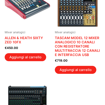
Mixer analogici
Mixer analogici
ALLEN & HEATH SIXTY
TASCAM MODEL 12 MIXER
ZED 10FX
ANALOGICO 10 CANALI
CON REGISTRATORE
€
450.00
MULTITRACCIA 12 CANALI
E INTERFACCIA USB
Aggiungi al carrello
€
719.00
Aggiungi al carrello