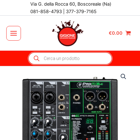
Vai
Via G. della Rocca 60, Boscoreale (Na)
al
081-858-4793 | 377-379-7165
contenuto
€
0.00
Main
Menu
Products
search