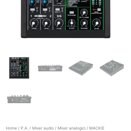
Home
/
P.A.
/
Mixer audio
/
Mixer analogici
/ MACKIE