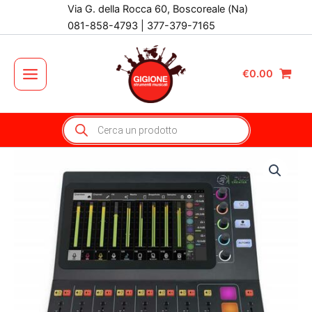
Vai
Via G. della Rocca 60, Boscoreale (Na)
al
081-858-4793 | 377-379-7165
contenuto
€
0.00
Main
Menu
Products
search