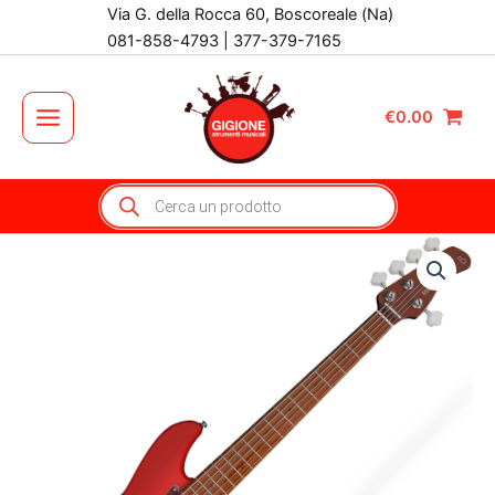
Vai
Via G. della Rocca 60, Boscoreale (Na)
al
081-858-4793 | 377-379-7165
contenuto
€
0.00
Main
Menu
Products
search