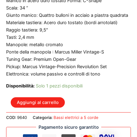
Manico in acero duro tostato Forma: C-Shape
Scala: 34 “
Giunto manico: Quattro bulloni in acciaio a piastra quadrata
Materiale tastiera: Acero duro tostato (bordi arrotolati)
Raggio tastiera: 9,5″
Tasti: 2,4 mm
Manopole: metallo cromato
Ponte della manopola : Marcus Miller Vintage-S
Tuning Gear: Premium Open-Gear
Pickup: Marcus Vintage-Precision Revolution Set
Elettronica: volume passivo e controlli di tono
Disponibilità:
Solo 1 pezzi disponibili
MARCUS
Aggiungi al carrello
MILLER
P5
COD:
9640
Categoria:
Bassi elettrici a 5 corde
ALDER
5
Pagamento sicuro garantito
DRD
DAKOTA