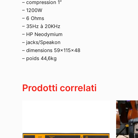
– compression 1″
– 1200W
– 6 Ohms
– 35Hz à 20KHz
– HP Neodymium
– jacks/Speakon
– dimensions 59x115x48
– poids 44,6kg
Prodotti correlati