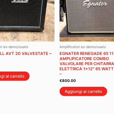
ori ex-demo/usato
Amplificatori ex-demo/usato
L AVT 20 VALVESTATE –
EGNATER RENEGADE 65 11
AMPLIFICATORE COMBO
VALVOLARE PER CHITARR
ELETTRICA 1×12″ 65 WATT
–
gi al carrello
€
800.00
Aggiungi al carrello