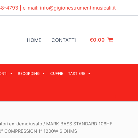
58-4793
| e-mail:
info@gigionestrumentimusicali.it
€
0.00
HOME
CONTATTI
ORTI
RECORDING
CUFFIE
TASTIERE
atori ex-demo/usato
/ MARK BASS STANDARD 106HF
0″ COMPRESSION 1″ 1200W 6 OHMS