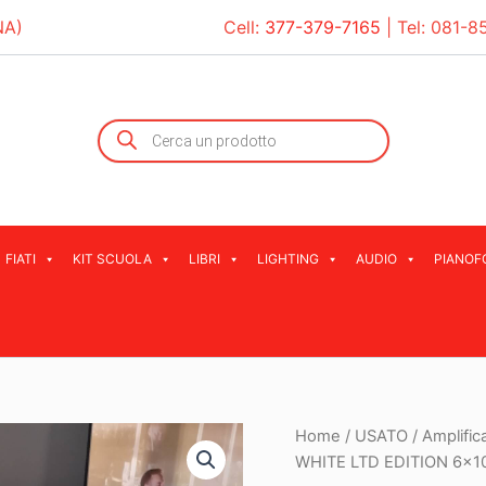
NA)
Cell:
377-379-7165
| Tel:
081-8
Products
search
FIATI
KIT SCUOLA
LIBRI
LIGHTING
AUDIO
PIANOF
Home
/
USATO
/
Amplific
WHITE LTD EDITION 6×1