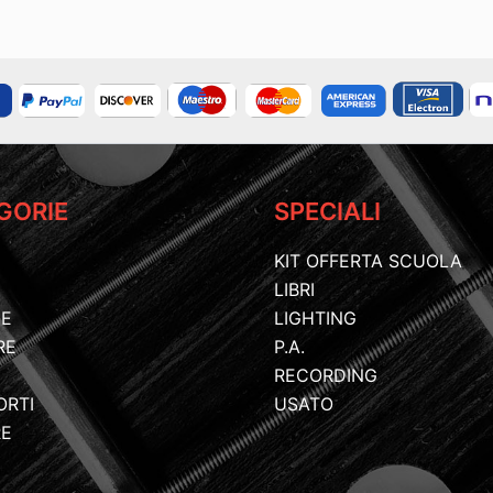
GORIE
SPECIALI
KIT OFFERTA SCUOLA
LIBRI
IE
LIGHTING
RE
P.A.
RECORDING
ORTI
USATO
RE