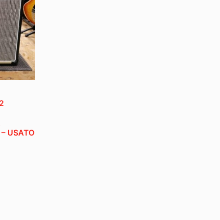
2
A
 – USATO