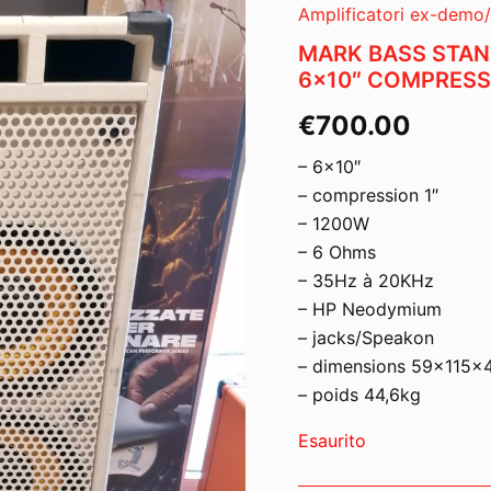
Amplificatori ex-demo
MARK BASS STAN
6×10″ COMPRESS
€
700.00
– 6×10″
– compression 1″
– 1200W
– 6 Ohms
– 35Hz à 20KHz
– HP Neodymium
– jacks/Speakon
– dimensions 59x115x
– poids 44,6kg
Esaurito