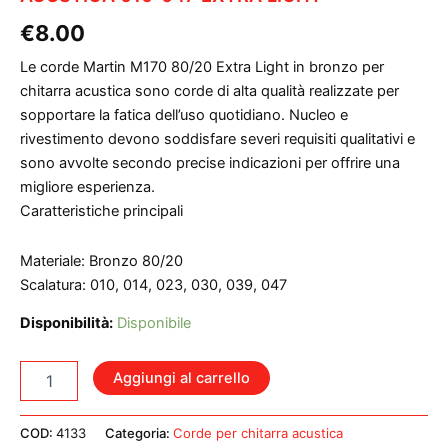
€
8.00
Le corde Martin M170 80/20 Extra Light in bronzo per
chitarra acustica sono corde di alta qualità realizzate per
sopportare la fatica dell’uso quotidiano. Nucleo e
rivestimento devono soddisfare severi requisiti qualitativi e
sono avvolte secondo precise indicazioni per offrire una
migliore esperienza.
Caratteristiche principali
Materiale: Bronzo 80/20
Scalatura: 010, 014, 023, 030, 039, 047
Disponibilità:
Disponibile
MARTIN
Aggiungi al carrello
M170
CORDIERA
PER
COD:
4133
Categoria:
Corde per chitarra acustica