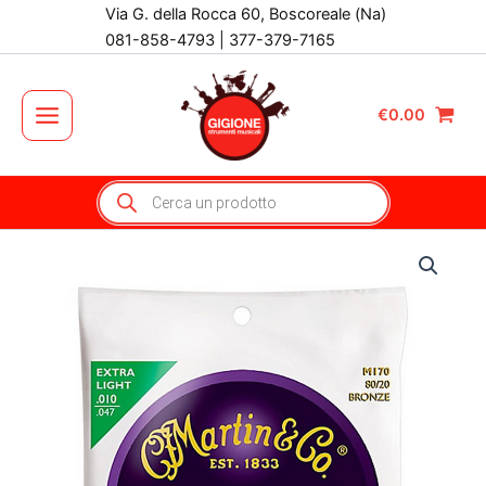
Vai
Via G. della Rocca 60, Boscoreale (Na)
al
081-858-4793 | 377-379-7165
contenuto
€
0.00
Main
Menu
Products
search