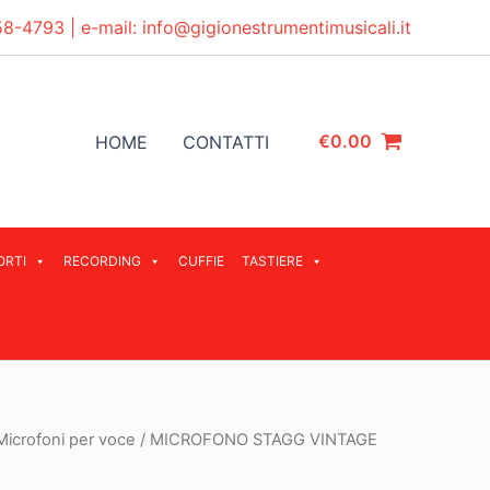
58-4793
| e-mail:
info@gigionestrumentimusicali.it
€
0.00
HOME
CONTATTI
ORTI
RECORDING
CUFFIE
TASTIERE
Microfoni per voce
/ MICROFONO STAGG VINTAGE