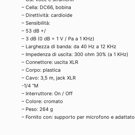
– Cella: DC66, bobina
– Direttività: cardioide
– Sensibilità:
– 53 dB +/
– 3 dB (0 dB = 1 V / Pa a 1 KHz)
– Larghezza di banda: da 40 Hz a 12 KHz
– Impedenza di uscita: 300 ohm 30% (a 1 KHz)
– Connettore: uscita XLR
– Corpo: plastica
– Cavo: 3,5 m, jack XLR
-1/4 “M
– Interruttore: On / Off
– Colore: cromato
– Peso: 264 g
– Fornito con: supporto per microfono e adattator