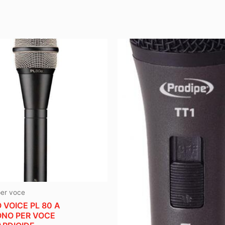
per voce
 VOICE PL 80 A
NO PER VOCE