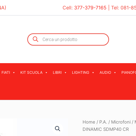
NA)
Cell:
377-379-7165
| Tel:
081-8
Products
search
FIATI
KIT SCUOLA
LIBRI
LIGHTING
AUDIO
PIANOF
Home
/
P.A.
/
Microfoni
/
DINAMIC SDMP40 CR