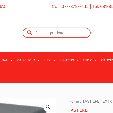
NA)
Cell:
377-379-7165
| Tel:
081-8
Products
search
FIATI
KIT SCUOLA
LIBRI
LIGHTING
AUDIO
PIANOF
Home
/
TASTIERE
/ EXTR
TASTIERE