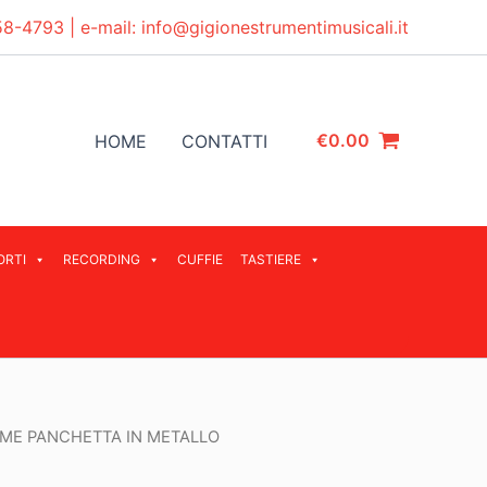
58-4793
| e-mail:
info@gigionestrumentimusicali.it
€
0.00
HOME
CONTATTI
ORTI
RECORDING
CUFFIE
TASTIERE
IME PANCHETTA IN METALLO