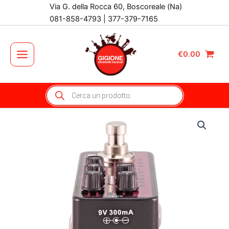
Vai
Via G. della Rocca 60, Boscoreale (Na)
al
081-858-4793 | 377-379-7165
contenuto
€
0.00
Main
Menu
Products
search