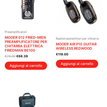
Preamplificatori
MOOER 012 FRIED-MIEN
Radiotrasmettitori per chitarra
PREAMPLIFICATORE PER
MOOER AIR P10 GUITAR
CHITARRA ELETTRICA
WIRELESS REDWOOD
FRIEDMAN BE100
€
119.00
Il
Il
€
79.00
€
66.39
prezzo
prezzo
Aggiungi al carrello
originale
attuale
Aggiungi al carrello
era:
è:
€79.00.
€66.39.