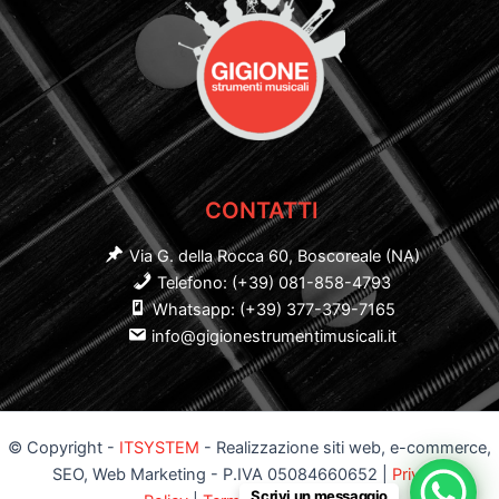
CONTATTI
Via G. della Rocca 60, Boscoreale (NA)
Telefono: (+39) 081-858-4793
Whatsapp: (+39) 377-379-7165
info@gigionestrumentimusicali.it
© Copyright -
ITSYSTEM
- Realizzazione siti web, e-commerce,
SEO, Web Marketing - P.IVA 05084660652 |
Privacy
Scrivi un messaggio