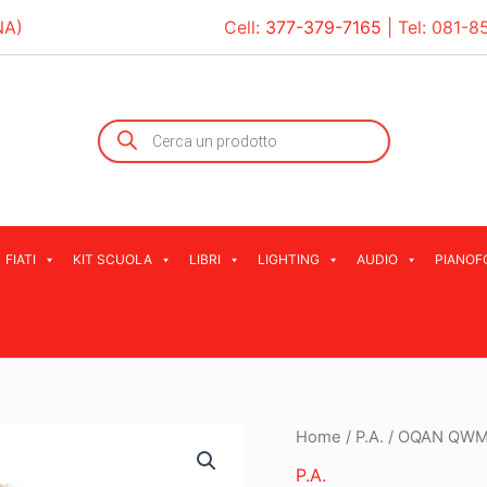
NA)
Cell:
377-379-7165
| Tel:
081-8
Products
search
FIATI
KIT SCUOLA
LIBRI
LIGHTING
AUDIO
PIANOF
Home
/
P.A.
/ OQAN QWM-
P.A.