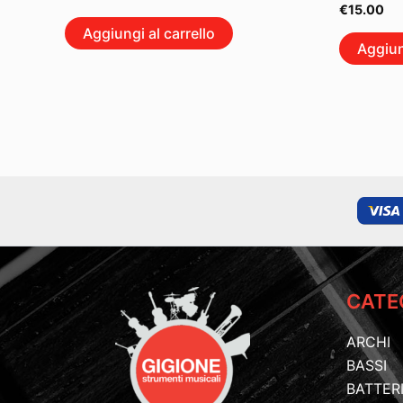
€
15.00
Aggiungi al carrello
Aggiun
CATE
ARCHI
BASSI
BATTER