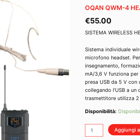
OQAN QWM-4 HEA
€
55.00
SISTEMA WIRELESS H
Sistema individuale wi
microfono headset. Per
insegnamento, formazio
mA/3,6 V funziona per ci
presa USB da 5 V con 
collegando l’USB a un 
trasmettitore utilizza 2
Disponibilità:
Disponibi
OQAN
Aggiungi al
QWM-
4