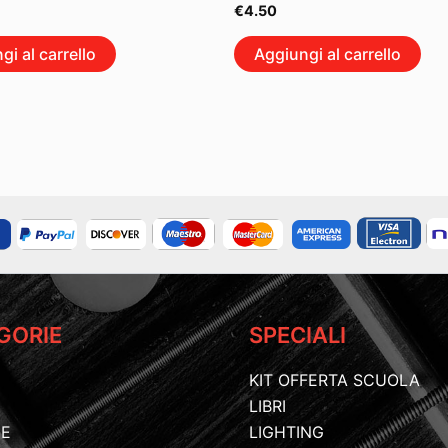
€
4.50
gi al carrello
Aggiungi al carrello
GORIE
SPECIALI
KIT OFFERTA SCUOLA
LIBRI
IE
LIGHTING