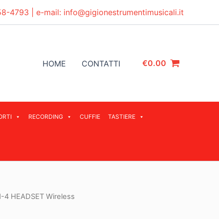
58-4793
| e-mail:
info@gigionestrumentimusicali.it
€
0.00
HOME
CONTATTI
ORTI
RECORDING
CUFFIE
TASTIERE
4 HEADSET Wireless