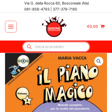
Vai
Via G. della Rocca 60, Boscoreale (Na)
al
081-858-4793 | 377-379-7165
contenuto
€
0.00
Main
Menu
Products
search