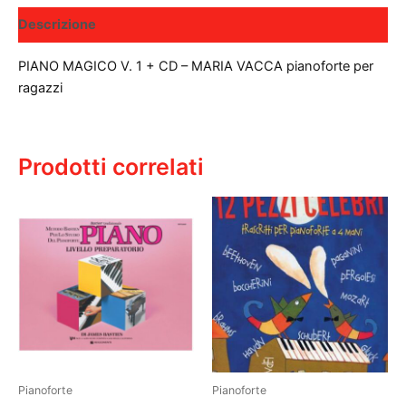
RAGAZZI
quantità
Descrizione
PIANO MAGICO V. 1 + CD – MARIA VACCA pianoforte per
ragazzi
Prodotti correlati
Pianoforte
Pianoforte