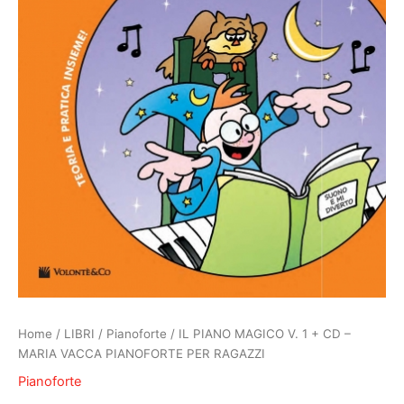
Home
/
LIBRI
/
Pianoforte
/ IL PIANO MAGICO V. 1 + CD –
MARIA VACCA PIANOFORTE PER RAGAZZI
Pianoforte