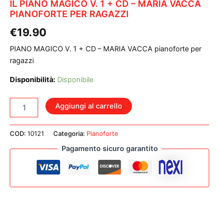
IL PIANO MAGICO V. 1 + CD – MARIA VACCA
PIANOFORTE PER RAGAZZI
€
19.90
PIANO MAGICO V. 1 + CD – MARIA VACCA pianoforte per
ragazzi
Disponibilità:
Disponibile
IL
Aggiungi al carrello
PIANO
MAGICO
V.
COD:
10121
Categoria:
Pianoforte
1
Pagamento sicuro garantito
+
CD
-
MARIA
VACCA
PIANOFORTE
PER