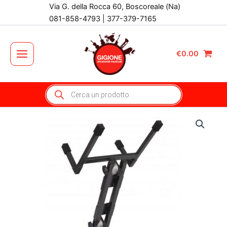
Vai
Via G. della Rocca 60, Boscoreale (Na)
al
081-858-4793 | 377-379-7165
contenuto
€
0.00
Main
Menu
Products
search