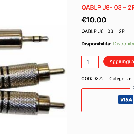
QABLP J8- 03 – 2
€
10.00
QABLP J8- 03 – 2R
Disponibilità:
Disponibi
QABLP
Aggiungi al
J8-
03
-
COD:
9872
Categoria:
2R
quantità