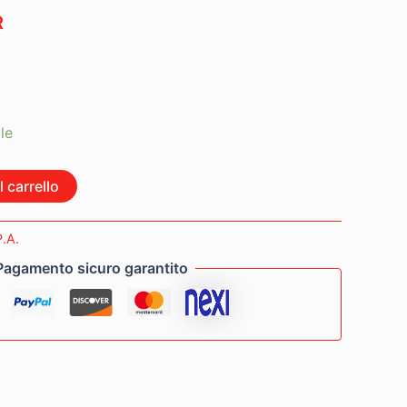
R
le
 carrello
P.A.
Pagamento sicuro garantito