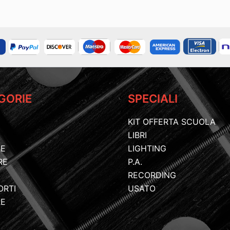
GORIE
SPECIALI
KIT OFFERTA SCUOLA
LIBRI
IE
LIGHTING
RE
P.A.
RECORDING
ORTI
USATO
RE