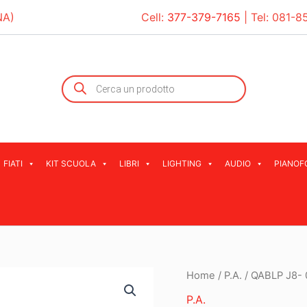
NA)
Cell:
377-379-7165
| Tel:
081-8
Products
search
FIATI
KIT SCUOLA
LIBRI
LIGHTING
AUDIO
PIANOF
Home
/
P.A.
/ QABLP J8- 
P.A.