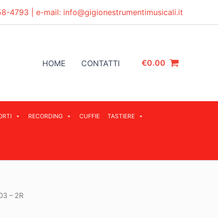
58-4793
| e-mail:
info@gigionestrumentimusicali.it
€
0.00
HOME
CONTATTI
ORTI
RECORDING
CUFFIE
TASTIERE
03 – 2R