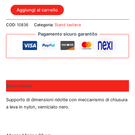
QUIKLOK
Aggiungi al carrello
Z71-
ALU
COD:
10836
Categoria:
Stand tastiera
STAND
PER
Pagamento sicuro garantito
TASTIERE
IN
ALLUMINIO
quantità
Descrizione
Supporto di dimensioni ridotte con meccanismo di chiusura
a leva in nylon, verniciato nero.