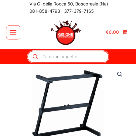
Vai
Via G. della Rocca 60, Boscoreale (Na)
al
081-858-4793 | 377-379-7165
contenuto
€
0.00
Main
Menu
Products
search