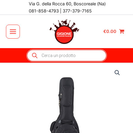
Vai
Via G. della Rocca 60, Boscoreale (Na)
al
081-858-4793 | 377-379-7165
contenuto
€
0.00
Main
Menu
Products
search