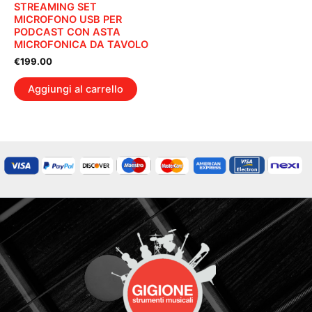
STREAMING SET
MICROFONO USB PER
PODCAST CON ASTA
MICROFONICA DA TAVOLO
€
199.00
Aggiungi al carrello