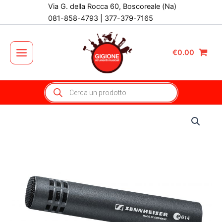
Vai
Via G. della Rocca 60, Boscoreale (Na)
al
081-858-4793 | 377-379-7165
contenuto
€
0.00
Main
Menu
Products
search