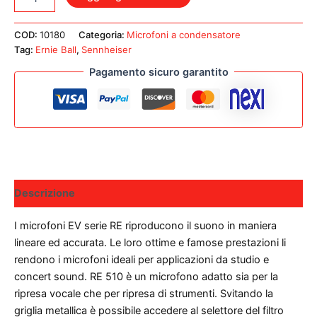
E
614
MICROFONO
COD:
10180
Categoria:
Microfoni a condensatore
A
Tag:
Ernie Ball
,
Sennheiser
CONDENSATORE
Pagamento sicuro garantito
quantità
Descrizione
I microfoni EV serie RE riproducono il suono in maniera
lineare ed accurata. Le loro ottime e famose prestazioni li
rendono i microfoni ideali per applicazioni da studio e
concert sound. RE 510 è un microfono adatto sia per la
ripresa vocale che per ripresa di strumenti. Svitando la
griglia metallica è possibile accedere al selettore del filtro