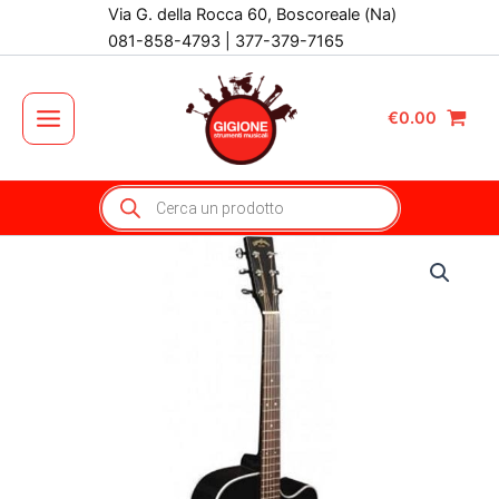
Vai
Via G. della Rocca 60, Boscoreale (Na)
al
081-858-4793 | 377-379-7165
contenuto
€
0.00
Main
Menu
Products
search