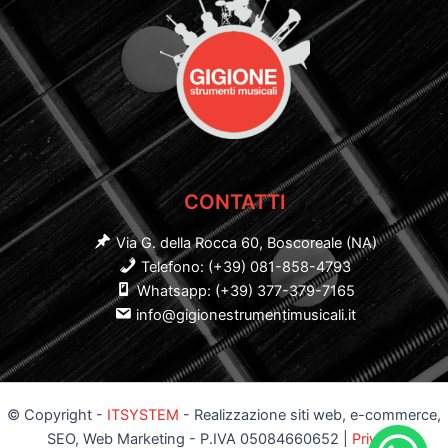
CONTATTI
Via G. della Rocca 60, Boscoreale (NA)
Telefono: (+39) 081-858-4793
Whatsapp: (+39) 377-379-7165
info@gigionestrumentimusicali.it
© Copyright -
ITSYSTEM
- Realizzazione siti web, e-commerce,
SEO, Web Marketing - P.IVA 05084660652 |
Privacy