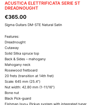
ACUSTICA ELETTRIFICATA SERIE ST
DREADNOUGHT
€
365.00
Sigma Guitars DM-STE Natural Satin
Features:
Dreadnought
Cutaway
Solid Sitka spruce top
Back & Sides – mahogany
Mahogany neck
Rosewood fretboard
20 frets (transition at 14th fret)
Scale: 645 mm (25.4″)
Nut width: 42.80 mm (1-11/16″)
Bone nut
Black Pick-guard
Fishman Isys+ Pickup system with integrated tuner