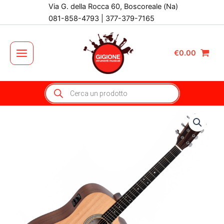
Vai
Via G. della Rocca 60, Boscoreale (Na)
al
081-858-4793 | 377-379-7165
contenuto
€
0.00
Main
Menu
Products
search