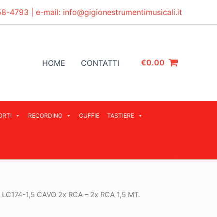
58-4793
| e-mail:
info@gigionestrumentimusicali.it
€
0.00
HOME
CONTATTI
ORTI
RECORDING
CUFFIE
TASTIERE
 LC174-1,5 CAVO 2x RCA – 2x RCA 1,5 MT.