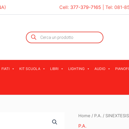
NA)
Cell:
377-379-7165
| Tel:
081-8
Products
search
FIATI
KIT SCUOLA
LIBRI
LIGHTING
AUDIO
PIANOF
Home
/
P.A.
/ SINEXTESIS
P.A.