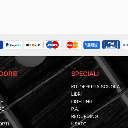
GORIE
SPECIALI
KIT OFFERTA SCUOLA
LIBRI
IE
LIGHTING
RE
P.A.
RECORDING
ORTI
USATO