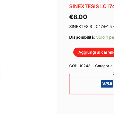
SINEXTESIS LC174
€
8.00
SINEXTESIS LC174-1,5
Disponibilità:
Solo 1 pe
SINEXTESIS
Aggiungi al carrell
LC174-
1,5
CAVO
COD:
10243
Categoria
2x
RCA
-
2x
RCA
1,5
MT.
quantità