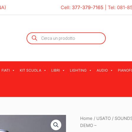
NA)
Cell:
377-379-7165
| Tel:
081-8
Products
search
FIATI
KIT SCUOLA
LIBRI
LIGHTING
AUDIO
PIANOF
Home
/
USATO
/ SOUNDS
DEMO –