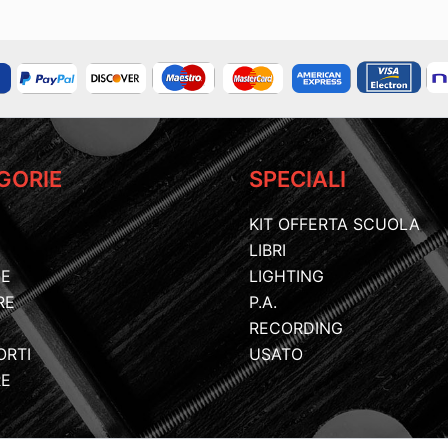
GORIE
SPECIALI
KIT OFFERTA SCUOLA
LIBRI
IE
LIGHTING
RE
P.A.
RECORDING
ORTI
USATO
RE