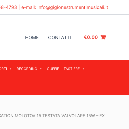
58-4793
| e-mail:
info@gigionestrumentimusicali.it
€
0.00
HOME
CONTATTI
ORTI
RECORDING
CUFFIE
TASTIERE
ATION MOLOTOV 15 TESTATA VALVOLARE 15W – EX