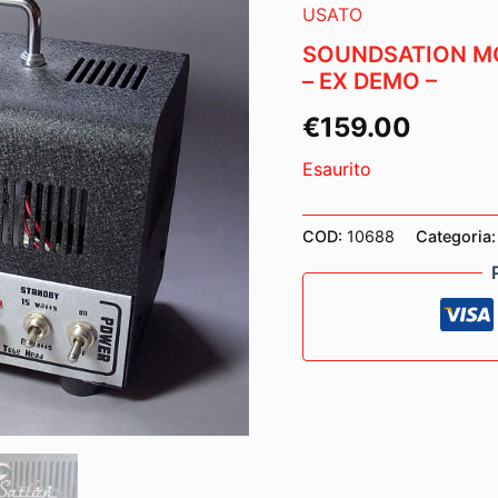
USATO
SOUNDSATION MO
– EX DEMO –
€
159.00
Esaurito
COD:
10688
Categoria