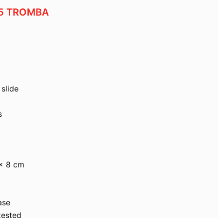
5 TROMBA
 slide
s
 x 8 cm
ase
tested