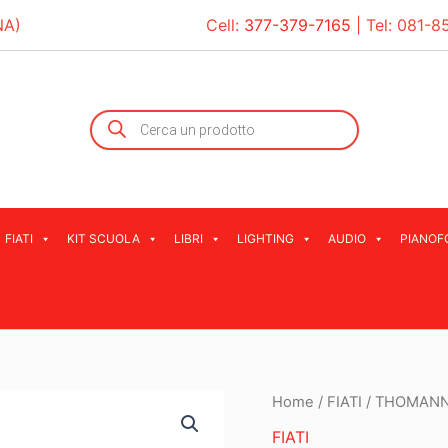
NA)
Cell:
377-379-7165
| Tel:
081-8
Products
search
FIATI
KIT SCUOLA
LIBRI
LIGHTING
AUDIO
PIANOF
Home
/
FIATI
/ THOMANN
FIATI