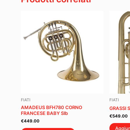
FIATI
FIATI
AMADEUS BFH780 CORNO
GRASSI 
FRANCESE BABY SIb
€
549.00
€
449.00
Aggiun