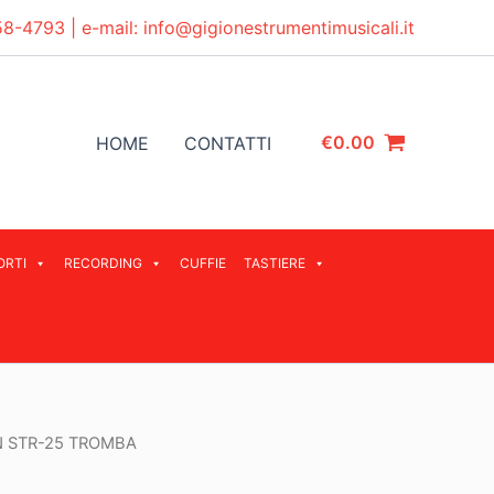
58-4793
| e-mail:
info@gigionestrumentimusicali.it
€
0.00
HOME
CONTATTI
ORTI
RECORDING
CUFFIE
TASTIERE
 STR-25 TROMBA