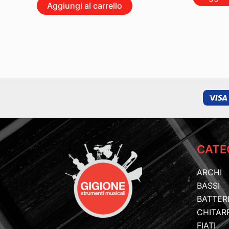
Aggiungi al carrello
CATE
ARCHI
BASSI
BATTER
CHITAR
FIATI