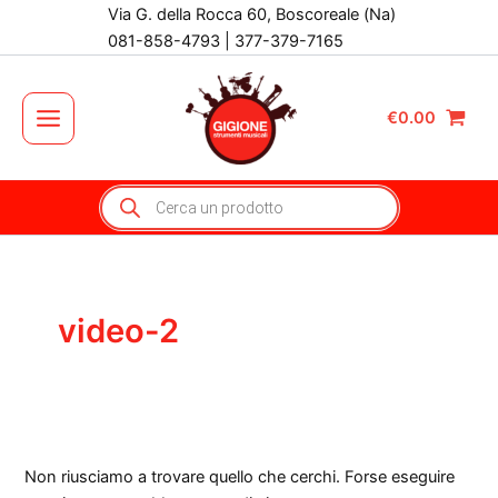
Vai
Via G. della Rocca 60, Boscoreale (Na)
al
081-858-4793 | 377-379-7165
contenuto
€
0.00
Main
Menu
Products
search
video-2
Non riusciamo a trovare quello che cerchi. Forse eseguire