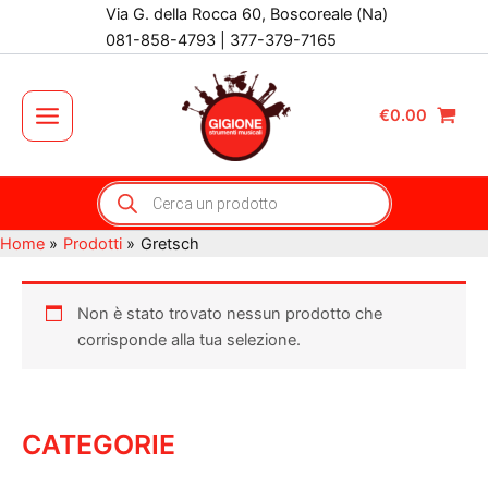
Vai
Via G. della Rocca 60, Boscoreale (Na)
al
081-858-4793 | 377-379-7165
contenuto
€
0.00
Main
Menu
Products
search
Home
Prodotti
Gretsch
Non è stato trovato nessun prodotto che
corrisponde alla tua selezione.
CATEGORIE