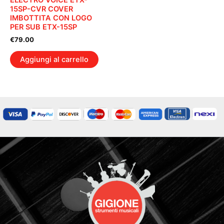
ELECTRO VOICE ETX-
15SP-CVR COVER
IMBOTTITA CON LOGO
PER SUB ETX-15SP
€
79.00
Aggiungi al carrello