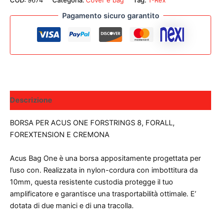
COD:
9674
Categoria:
Cover e bag
Tag:
T-Rex
8
/
Pagamento sicuro garantito
FOR
ALL
/
FOR
EXTENSION
/
CREMONA
BAG
quantità
Descrizione
BORSA PER ACUS ONE FORSTRINGS 8, FORALL,
FOREXTENSION E CREMONA
Acus Bag One è una borsa appositamente progettata per
l’uso con. Realizzata in nylon-cordura con imbottitura da
10mm, questa resistente custodia protegge il tuo
amplificatore e garantisce una trasportabilità ottimale. E’
dotata di due manici e di una tracolla.