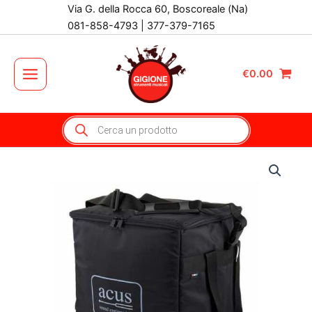
Vai
Via G. della Rocca 60, Boscoreale (Na)
al
081-858-4793 | 377-379-7165
contenuto
€
0.00
Main
Menu
Products
search