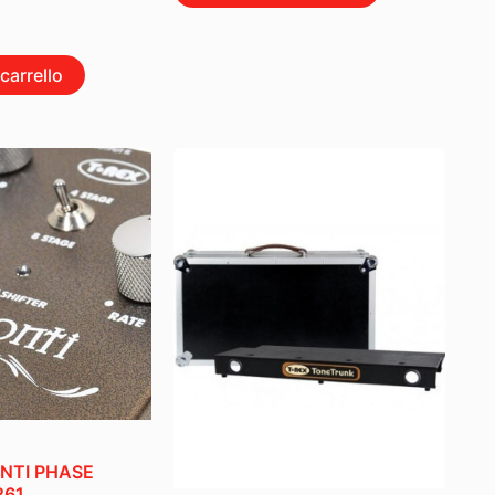
carrello
NTI PHASE
261