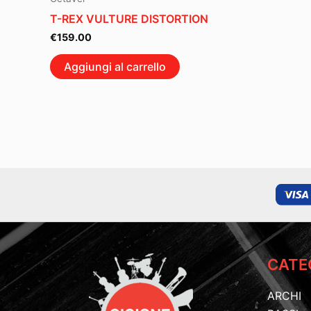
T-REX VULTURE DISTORTION
€
159.00
Aggiungi al carrello
CATE
ARCHI