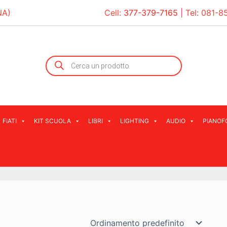
NA)
Cell:
377-379-7165
| Tel:
081-8
Products
search
FIATI
KIT SCUOLA
LIBRI
LIGHTING
AUDIO
PIANOF